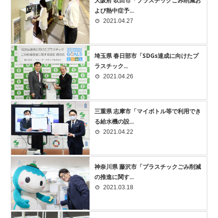
大阪府 吹田市「プラスチックごみ削減お
よび熱中症予...
2021.04.27
埼玉県 春日部市「SDGs達成に向けたプ
ラスチック...
2021.04.26
三重県 志摩市「マイボトル等で利用でき
る給水機の設...
2021.04.22
神奈川県 藤沢市「プラスチックごみ削減
の推進に関す...
2021.03.18