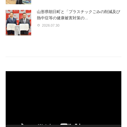
山形県朝日町と「プラスチックごみの削減及び
熱中症等の健康被害対策の...
2026.07.30
動
画
プ
レ
ー
ヤ
ー