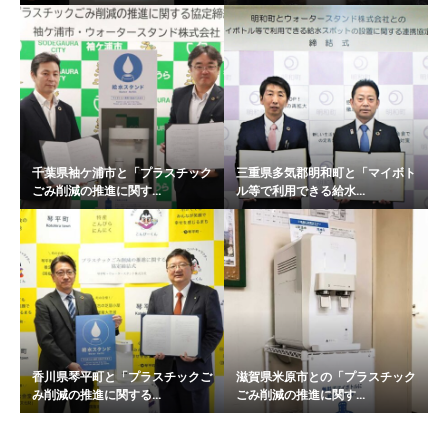
千葉県袖ケ浦市と「プラスチック
三重県多気郡明和町と「マイボト
ごみ削減の推進に関す...
ル等で利用できる給水...
香川県琴平町と「プラスチックご
滋賀県米原市との「プラスチック
み削減の推進に関する...
ごみ削減の推進に関す...