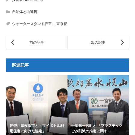
自治体との連携
ウォータースタンド設置
,
東京都
関連記事
神奈川県横浜市と「マイボトル利
千葉県一宮町と 「プラスチック
用促進に向けた協定」...
ごみ削減の推進に関す...