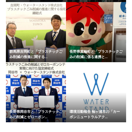
群馬県吉岡町と「プラスチックご
長野県箕輪町と「プラスチックご
み削減の推進に関する...
みの削減に係る連携と...
長野県岡谷市と「プラスチックご
環境活動報告 袖ヶ浦市の「カー
みの削減とゼローボン...
ボンニュートラルアク...