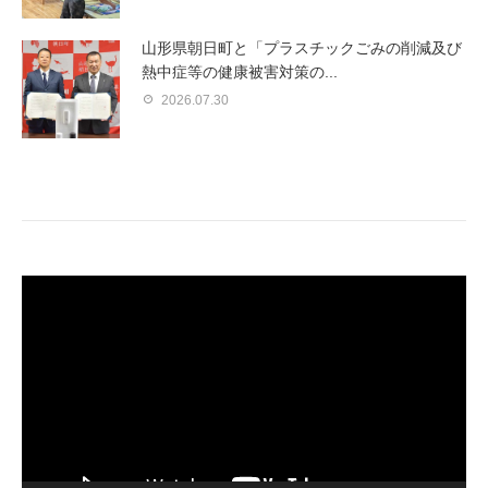
山形県朝日町と「プラスチックごみの削減及び
熱中症等の健康被害対策の...
2026.07.30
動
画
プ
レ
ー
ヤ
ー