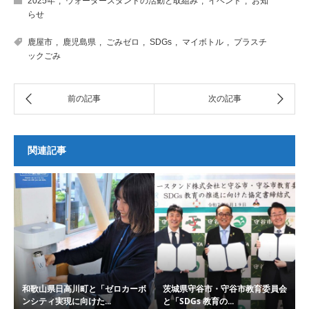
2025年
,
ウォータースタンドの活動と取組み
,
イベント
,
お知
らせ
鹿屋市
,
鹿児島県
,
ごみゼロ
,
SDGs
,
マイボトル
,
プラスチ
ックごみ
関連記事
和歌山県日高川町と「ゼロカーボ
茨城県守谷市・守谷市教育委員会
ンシティ実現に向けた...
と「SDGs 教育の...