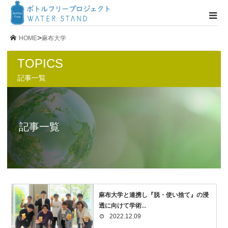
>
HOME
麻布大学
TOPICS
記事一覧
記事一覧
麻布大学と連携し『脱・使い捨て』の浸
透に向けて学術...
2022.12.09