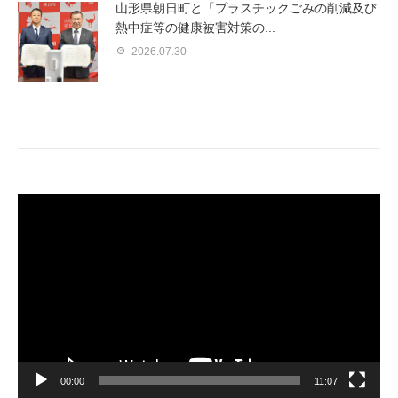
山形県朝日町と「プラスチックごみの削減及び
熱中症等の健康被害対策の...
2026.07.30
動
画
プ
レ
ー
ヤ
ー
00:00
11:07