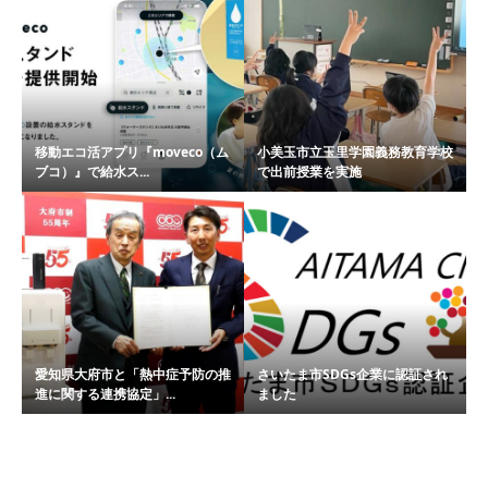
移動エコ活アプリ『moveco（ム
小美玉市立玉里学園義務教育学校
ブコ）』で給水ス...
で出前授業を実施
愛知県大府市と「熱中症予防の推
さいたま市SDGs企業に認証され
進に関する連携協定」...
ました