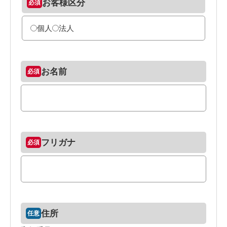
お客様区分
個人
法人
お名前
フリガナ
住所