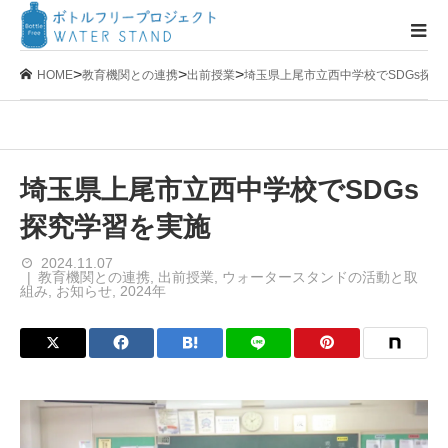
>
>
>
HOME
教育機関との連携
出前授業
埼玉県上尾市立西中学校でSDGs探究
埼玉県上尾市立西中学校でSDGs
探究学習を実施
2024.11.07
教育機関との連携
,
出前授業
,
ウォータースタンドの活動と取
組み
,
お知らせ
,
2024年