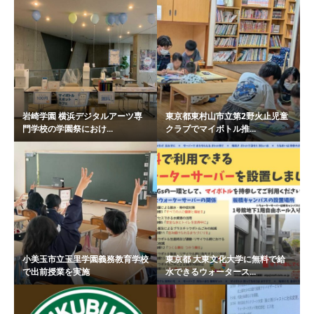
岩崎学園 横浜デジタルアーツ専
東京都東村山市立第2野火止児童
門学校の学園祭におけ...
クラブでマイボトル推...
小美玉市立玉里学園義務教育学校
東京都 大東文化大学に無料で給
で出前授業を実施
水できるウォータース...