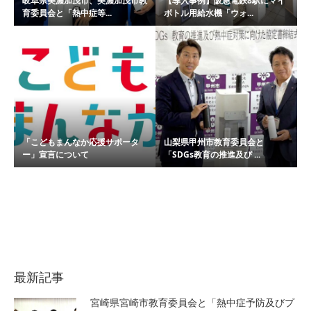
岐阜県美濃加茂市、美濃加茂市教
【導入事例】阪急電鉄8駅にマイ
育委員会と「熱中症等...
ボトル用給水機「ウォ...
「こどもまんなか応援サポータ
山梨県甲州市教育委員会と
ー」宣言について
「SDGs教育の推進及び ...
最新記事
宮崎県宮崎市教育委員会と「熱中症予防及びプ