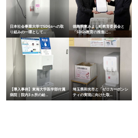
日本社会事業大学でSDGsへの取
徳島県東みよし町教育委員会と
り組みの一環として...
「SDGs教育の推進に...
【導入事例】東海大学医学部付属
埼玉県和光市と「ゼロカーボンシ
病院｜院内3ヵ所の給...
ティの実現に向けた取...