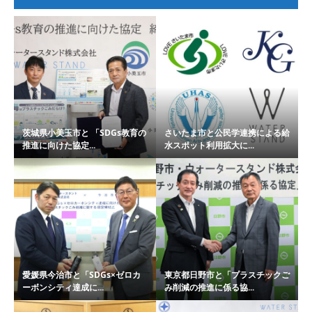
茨城県小美玉市と 「SDGs教育の
さいたま市と公民学連携による給
推進に向けた協定...
水スポット利用拡大に...
愛媛県今治市と「SDGs×ゼロカ
東京都日野市と「プラスチックご
ーボンシティ達成に...
み削減の推進に係る協...