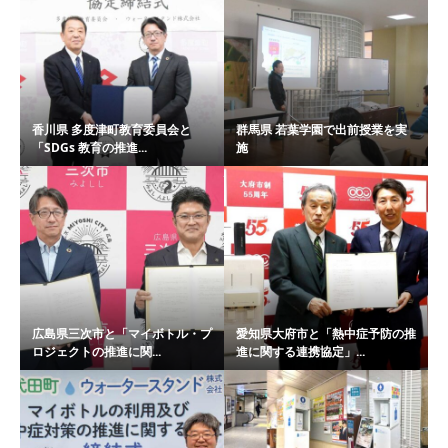
香川県 多度津町教育委員会と
群馬県 若葉学園で出前授業を実
「SDGs 教育の推進...
施
広島県三次市と「マイボトル・プ
愛知県大府市と「熱中症予防の推
ロジェクトの推進に関...
進に関する連携協定」...