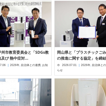
州市教育委員会と「SDGs教
岡山県と「プラスチックご
及び 熱中症対...
の推進に関する協定」を締
7.06
2026年
,
自治体との連携
,
お知
2026.07.01
2026年
,
自治体との
らせ