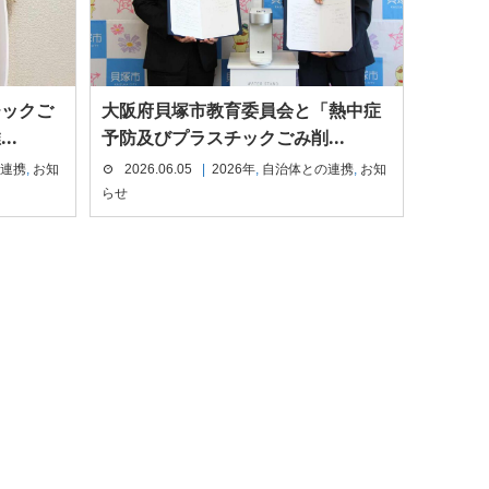
チックご
大阪府貝塚市教育委員会と「熱中症
..
予防及びプラスチックごみ削...
連携
,
お知
2026.06.05
2026年
,
自治体との連携
,
お知
らせ