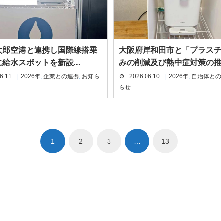
太郎空港と連携し国際線搭乗
大阪府岸和田市と「プラス
給水スポットを新設...
みの削減及び熱中症対策の推.
6.11
2026年
,
企業との連携
,
お知ら
2026.06.10
2026年
,
自治体との
らせ
1
2
3
…
13