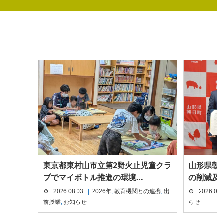
東京都東村山市立第2野火止児童クラ
山形県
ブでマイボトル推進の環境...
の削減及
2026.08.03
2026年
,
教育機関との連携
,
出
2026.0
前授業
,
お知らせ
らせ